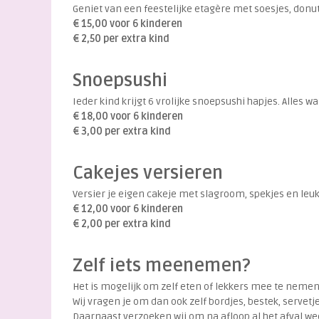
s
Geniet van een feestelijke etagère met soesjes, donu
n
€ 15,00 voor 6 kinderen
d
€ 2,50 per extra kind
e
r
s
Snoepsushi
m
a
Ieder kind krijgt 6 vrolijke snoepsushi hapjes. Alles w
k
€ 18,00 voor 6 kinderen
e
€ 3,00 per extra kind
n
t
Cakejes versieren
i
j
Versier je eigen cakeje met slagroom, spekjes en leuk
d
€ 12,00 voor 6 kinderen
e
€ 2,00 per extra kind
n
s
Zelf iets meenemen?
j
o
Het is mogelijk om zelf eten of lekkers mee te nemen
u
Wij vragen je om dan ook zelf bordjes, bestek, serv
w
Daarnaast verzoeken wij om na afloop al het afval w