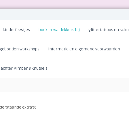
kinderfeestjes
boek er wat lekkers bij
glittertattoos en sc
sgebonden workshops
informatie en algemene voorwaarden
er achter Pimpen&Knutsels
derstaande extra’s: